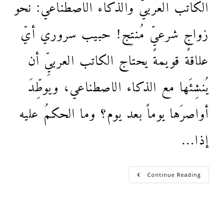
الكاتب العربيّ والذكاء الاصطناعي: نحو
زواجٍ شرعيٍّ مُنتِج! حبيب سروري أيّ
علاقة قويمة يحتاج الكاتب العربيِّ أن
يُنشِئَها مع الذكاء الاصطناعي، ويوطِّدَ
أواصرَها يوماً بعد يوم؟ وما الحكمُ عليه
إذا…
Continue Reading