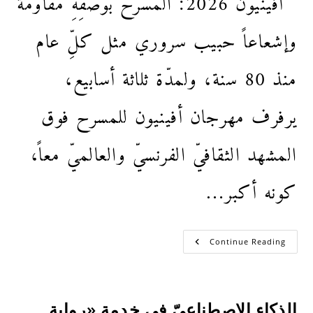
وإشعاعاً حبيب سروري مثل كلِّ عام
منذ 80 سنة، ولمدّة ثلاثة أسابيع،
يرفرف مهرجان أفينيون للمسرح فوق
المشهد الثقافيّ الفرنسيّ والعالميّ معاً،
كونه أكبر…
Continue Reading
الذكاء الاصطناعيّ في خدمة «رواية