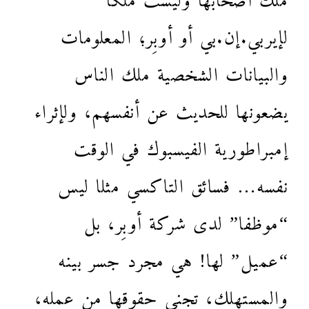
لإيربي.إن.بي أو أوبِر؛ المعلومات
والبيانات الشخصية ملك الناس
يضعونها للحديث عن أنفسهم، ولإثراء
إمبراطورية الفيسبوك في الوقت
نفسه… فسائق التاكسي مثلا ليس
“موظفا” لدى شركة أوبِر، بل
“عميل” لها! هي مجرد جسر بينه
والمستهلك، تجني حقوقها من عمله،