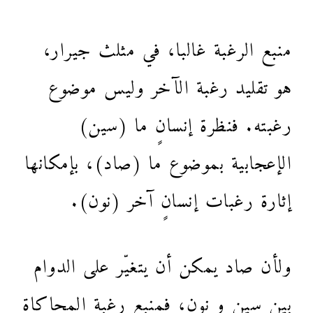
منبع الرغبة غالبا، في مثلث جيرار،
هو تقليد رغبة الآخر وليس موضوع
رغبته. فنظرة إنسانٍ ما (سين)
الإعجابية بموضوع ما (صاد)، بإمكانها
إثارة رغبات إنسانٍ آخر (نون).
ولأن صاد يمكن أن يتغيّر على الدوام
بين سين و نون، فمنبع رغبة المحاكاة