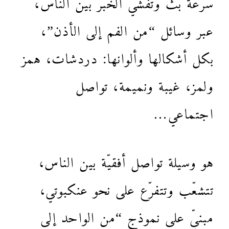
سرعة بث وتفشي الخبر بين الناس،
عبر وسائل “من الفم إلى الأذن”،
بكل أشكالها وألوانها: دردشات، همز
ولمز، غيبة ونميمة، تواصل
اجتماعي…
هو وسيلة تواصل أفقيّة بين الناس،
تتشعّب وتتفرّع على نحو عنكبوتي،
مبنيّ على نموذج “من الواحد إلى