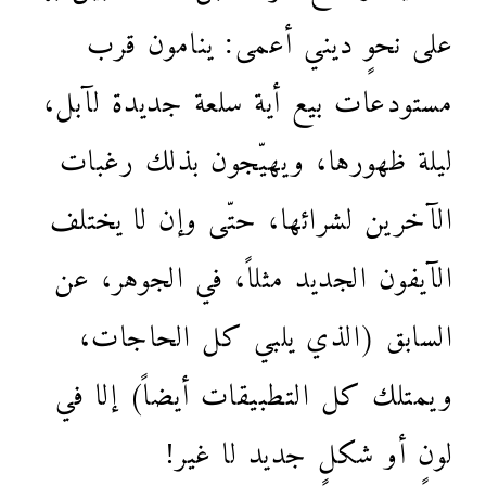
على نحوٍ ديني أعمى: ينامون قرب
مستودعات بيع أية سلعة جديدة لآبل،
ليلة ظهورها، ويهيّجون بذلك رغبات
الآخرين لشرائها، حتّى وإن لا يختلف
الآيفون الجديد مثلاً، في الجوهر، عن
السابق (الذي يلبي كل الحاجات،
ويمتلك كل التطبيقات أيضاً) إلا في
لونٍ أو شكلٍ جديد لا غير!