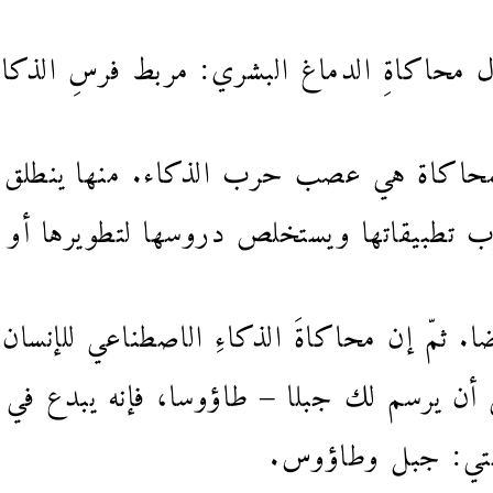
ول محاكاةِ الدماغ البشري: مربط فرسِ الذكا
المحاكاة هي عصب حرب الذكاء. منها ينطلق ال
ِّب تطبيقاتها ويستخلص دروسها لتطويرها
ضا. ثمّ إن محاكاةَ الذكاءِ الاصطناعي للإنسا
أن يرسم لك جبلا – طاؤوسا، فإنه يبدع في ثو
لمتي: جبل وطاؤوس.