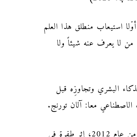
ّلا استيعاب منطلق هذا العلم
من لا يعرف عنه شيئاً ولا
 محاكاةِ الكمبيوترِ للذكاء البشري وتجاوزِه قبل
الاصطناعي معا: آلان تورنج.
مرّ الذكاء الاصطناعيّ بأكثر من شتاءٍ وربيع، قبل أن يقتحم حياتَنا فعلا بدءاً من عام 2012، إثر طفرةٍ في