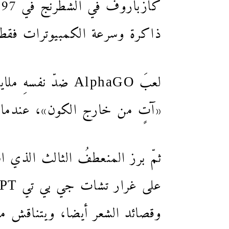
ذاكرة وسرعة الكمبيوترات فقط
لعبَ AlphaGO ضدّ
«آتٍ من خارج الكون»، عندما لعب AlphaGO النقلة 37، في مباراته الثانية
وقصائد الشعر أيضا، ويتناقش م