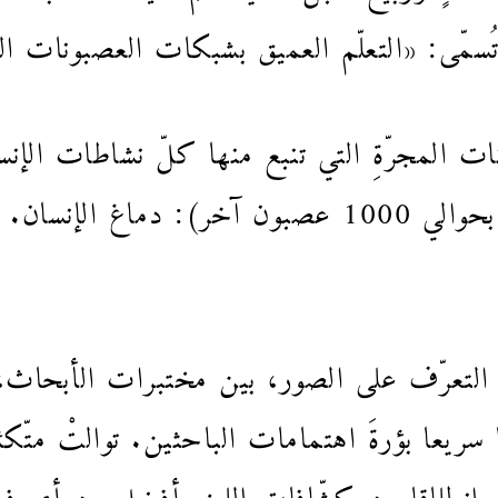
ة تُسمّى: «التعلّم العميق بشبكات العصبونات ا
عصبون، يتّصل كلّ واحدٍ منها بحوالي 1000 عصبون آ
التعرّف على الصور، بين مختبرات الأبحاث،
ً جعلها سريعا بؤرةَ اهتمامات الباحثين. توالتْ متّ
َ انطلاقا من كشّافات الليزر أفضل من أي فري