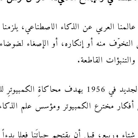
لمنا العربي عن الذكاء الاصطناعي، يلزمنا أو
 التخوّف منه أو إنكاره، أو الإصغاء لضوضاء 
والتنبؤات القاطعة.
باختصارٍ شديد: وُلِد هذا العلم الجديد في 1956 بهدف
ن أفكار مخترع الكمبيوتر ومؤسس علم الذكاء 