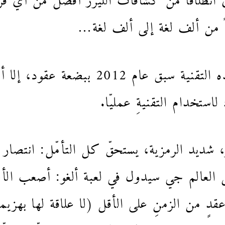
ّاً من ألف لغة إلى ألف لغة…
يجدر الإشارة إلى أن اختراع هذه التقني
ستخدام التقنيةِ عمليّا.
 منعطفٌ آخر، شديد الرمزية، يستحقّ كل التأمّل: انتصار
AlphaGOعلى بطل العالم جي سيدول في لعبة ألغو: أصعب
 عقدٍ من الزمنِ على الأقل (لا علاقة لها بهزيم