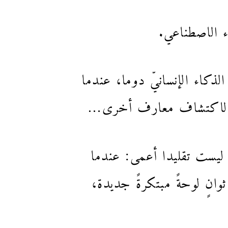
ء الاصطناعي.
ذكاء الإنسانيّ دوما، عندما
 أو لاكتشاف معارف أخرى…
ن ليست تقليدا أعمى: عندما
انٍ لوحةً مبتكرةً جديدة،