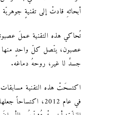
أبحاثهِ قادتْ إلى تقنيةٍ جوهريّ
جسدٌ لا غير، روحهُ دماغه.
اكتسحَتْ هذه التقنية مسابقات 
في عام 2012، اكتساحا
الفذّة: أضحتْ تُشخِّصُ الأمراض