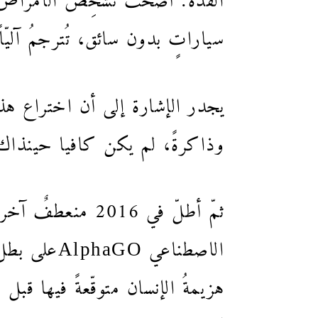
سياراتٍ بدون سائق، تُترجمُ آلي
وذاكرةً، لم يكن كافيا حينذاك لا
ثمّ أطلّ في 2016
الاصطناعي 
هزيمةُ الإنسان متوقّعةً فيها قبل