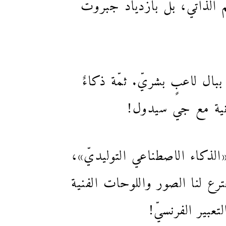
اعيّ والتعلّم الذاتي، بل بازدياد جبروت
ر ببال لاعبٍ بشريّ. ثمّة ذكاءٌ
 المنعطفُ الثالث الذي استقطب اهتمامَ الجميع، منذ نوفمبر 2022: «الذكاء الاصطناعي التوليديّ»،
أسئلتنا، ويخترع لنا الصور واللوحات الفنية
بير الفرنسيّ!