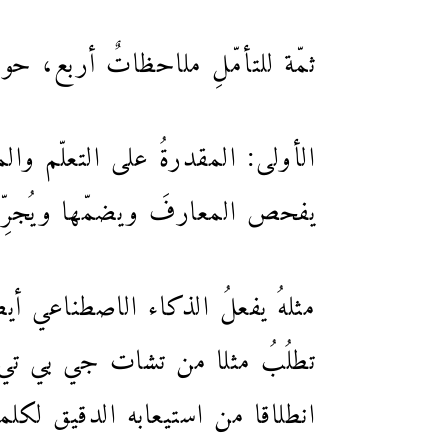
ثمّة للتأمّلِ ملاحظاتٌ أربع، ح
الأولى: المقدرةُ على التعلّم و
يفحص المعارفَ ويضمّها ويُجر
مثلهُ يفعلُ الذكاء الاصطناعي أي
تطلُبُ مثلا من تشات جي بي تي 
انطلاقا من استيعابه الدقيق لك