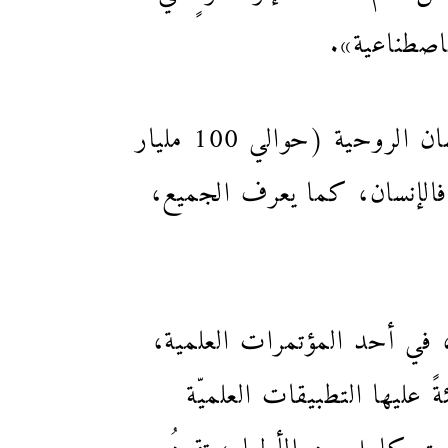
لاصطناعية».
تُحاكي هذه التقنية عملَ عصبونات المجرّةِ التي تنبع منها كلّ نشاطات الإنسان الروحية (حوالي 100 مليار
خر): دماغ الإنسان. فالإنسان، كما يعرف الجميع،
 في أحد المؤتمرات العلمية،
كئةً عليها التطبيقات العلميّة
ق كاملٍ من الأطباء، تقودُ