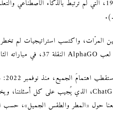
كازباروف في الشطرنج في 1997، التي لم ترتبط بالذكاء الاصطن
).
 نفسهِ ملايين المرّات، واكتسب استراتيجيات لم تخط
 مع جي سيدول!
ثمّ برز
على غرار تشات جي بي تي ChatGPT، الذي يُجيب على كل 
عنا حول «المطر والطقس الجميل»، حسب التع