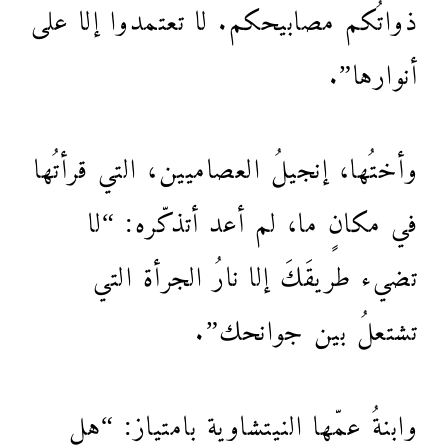
ذواتُكم مصابيحكم. لا تعتمدوا إلا على
أنوارها”.
وأختُها، إنجيلُ العصاميين، التي قرأتُها
في مكانٍ ما، لم أعد أتذكّره: “لا
تضيء طريقَكَ إلا نارُ الجرأة التي
تشتعلُ بين جوانحك”.
وابنةُ عمّها النيتشاوية بامتياز: “هل