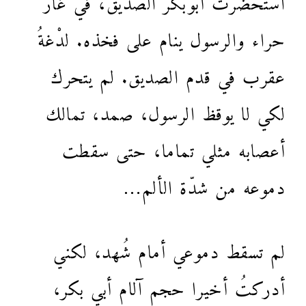
حراء والرسول ينام على فخذه. لدْغةُ
عقرب في قدم الصديق. لم يتحرك
لكي لا يوقظ الرسول، صمد، تمالك
أعصابه مثلي تماما، حتى سقطت
دموعه من شدّة الألم…
لم تسقط دموعي أمام شُهد، لكني
أدركتُ أخيرا حجم آلام أبي بكر،