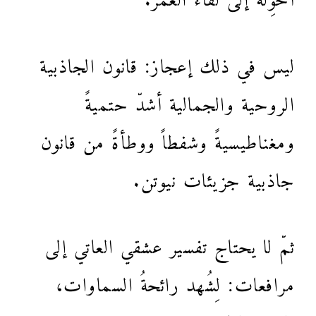
ليس في ذلك إعجاز: قانون الجاذبية
الروحية والجمالية أشدّ حتميةً
ومغناطيسيةً وشفطاً ووطأةً من قانون
جاذبية جزيئات نيوتن.
ثمّ لا يحتاج تفسير عشقي العاتي إلى
مرافعات: لِشُهد رائحةُ السماوات،