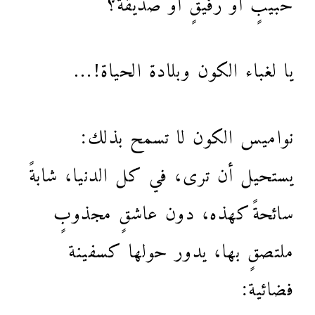
يا لغباء الكون وبلادة الحياة!…
نواميس الكون لا تسمح بذلك:
يستحيل أن ترى، في كل الدنيا، شابةً
سائحةً كهذه، دون عاشقٍ مجذوبٍ
ملتصقٍ بها، يدور حولها كسفينة
فضائية: