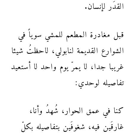
القدَر لإنسان.
قبل مغادرة المطعم للمشي سوياً في
الشوارع القديمة لنابولي، لاحظتُ شيئا
غريبا جدا، لا يمرّ يوم واحد لا أستعيد
تفاصيله لوحدي:
كنا في عمق الحوار، شُهدُ وأنا،
غارقَين فيه، شغوفَين بتفاصيله بكلِّ