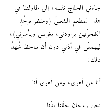
جاءني الحلاج نفسه، إلى طاولتنا في
هذا المطعم الشعبيّ (ومنظر توحُّدِ
الشجرَتين يراودني، يغويني ويأسرني)،
ليهمسَ في أذني دون أن تلاحظ شُهدُ
ذلك:
أنا من أهوى، ومن أهوى أنا
نحن روحان حلَلنا بدَنا