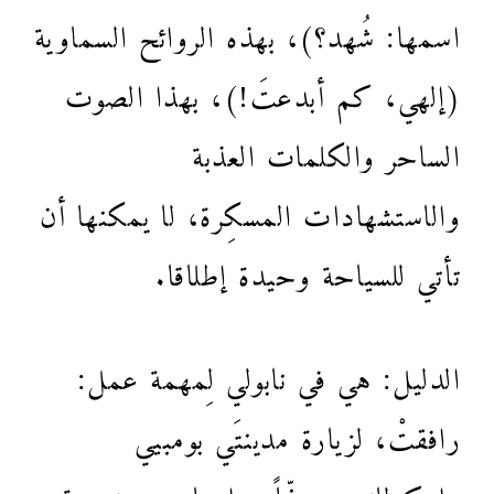
اسمها: شُهد؟)، بهذه الروائح السماوية
(إلهي، كم أبدعتَ!)، بهذا الصوت
الساحر والكلمات العذبة
والاستشهادات المسكِرة، لا يمكنها أن
تأتي للسياحة وحيدة إطلاقا.
الدليل: هي في نابولي لِمهمة عمل:
رافقتْ، لزيارة مدينتَي بومبيي
وايركولانوم، صفّاً دراسيا من مدرسة