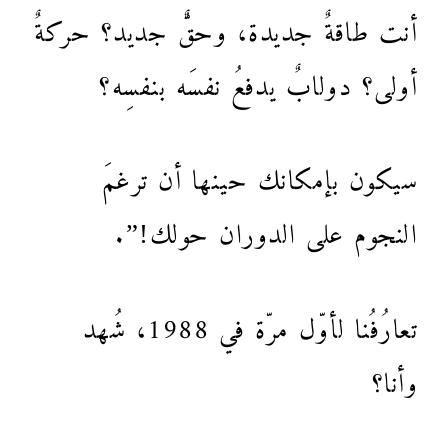
أنت طاقةٌ جديدة، وحقٌّ جديد؟ حركةٌ
أولى؟ دولابٌ يدفعُ نفسَه بنفسِه؟
سيكون بإمكانك حينها أن ترغمَ
النجوم على الدوران حولك!”.
تعارُفُنا لأوّل مرّة في 1988، شُهد
وأنا؟