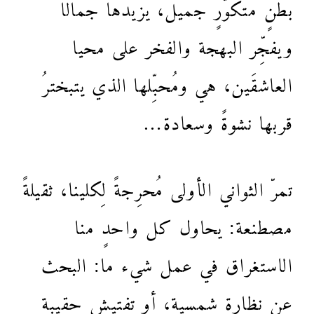
بطنٍ متكوّرٍ جميل، يزيدها جمالا
ويفجِّر البهجة والفخر على محيا
العاشقَين، هي ومُحبِّلها الذي يتبخترُ
قربها نشوةً وسعادة…
تمرّ الثواني الأولى مُحرِجةً لِكلينا، ثقيلةً
مصطنعة: يحاول كل واحدٍ منا
الاستغراق في عمل شيء ما: البحث
عن نظارة شمسية، أو تفتيش حقيبة