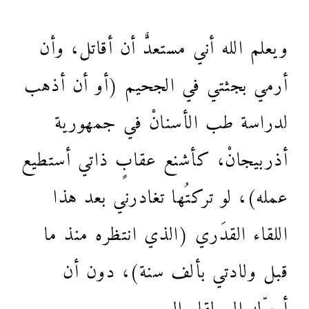
ويعلم الله أني مستعدٌّ أن أقاتل، وأن
أرمي بجثتي في الجحيم (أو أن أذهب
لدراسة طب الأسنانْ في جمهورية
أذربيجانْ، كأشنع عقابٍ ذاتي أستطيع
عمله)، لو تركتُها تغادرني بعد هذا
اللقاء القدَري (الذي انتظره منذ ما
قبل ولادتي بألف سنة)، دون أن
أحوِّله إلى لقاء العمر.