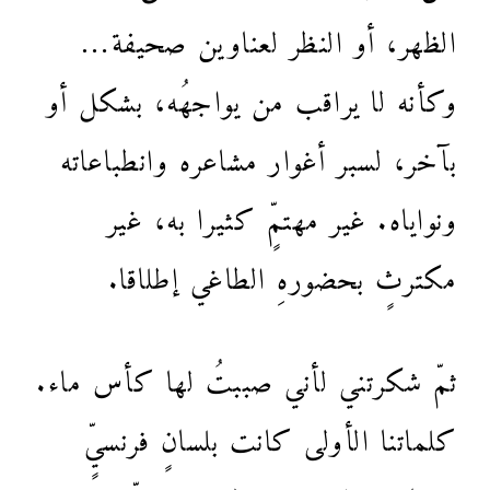
الظهر، أو النظر لعناوين صحيفة…
وكأنه لا يراقب من يواجهُه، بشكل أو
بآخر، لسبر أغوار مشاعره وانطباعاته
ونواياه. غير مهتمٍّ كثيرا به، غير
مكترثٍ بحضورهِ الطاغي إطلاقا.
ثمّ شكرتني لأني صببتُ لها كأس ماء.
كلماتنا الأولى كانت بلسانٍ فرنسيٍّ