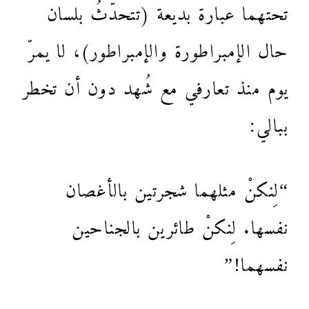
تحتهما عبارة بديعة (تتحدّثُ بلسان
حال الإمبراطورة والإمبراطور)، لا يمرّ
يوم منذ تعارفي مع شُهد دون أن تخطر
ببالي:
“لِنكنْ مثلهما شجرتين بالأغصان
نفسها. لِنكنْ طائرين بالجناحين
نفسهما!”