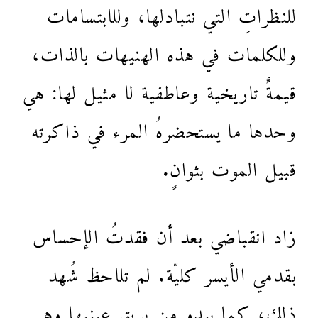
للنظراتِ التي نتبادلها، وللابتسامات
وللكلمات في هذه الهنيهات بالذات،
قيمةٌ تاريخية وعاطفية لا مثيل لها: هي
وحدها ما يستحضرهُ المرء في ذاكرته
قبيل الموت بثوانٍ.
زاد انقباضي بعد أن فقدتُ الإحساس
بقدمي الأيسر كليّة. لم تلاحظ شُهد
ذلك، كما يبدو من بريق عينيها وهي