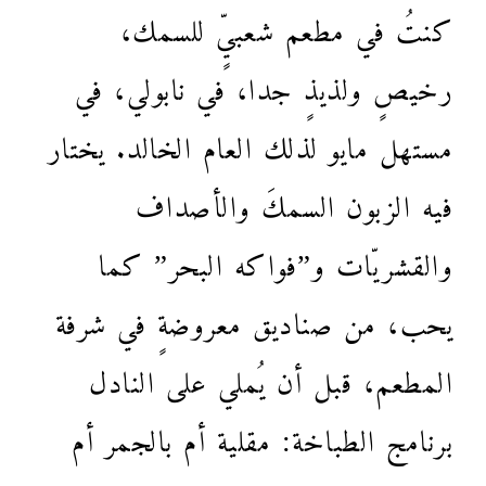
كنتُ في مطعم شعبيٍّ للسمك،
رخيصٍ ولذيذٍ جدا، في نابولي، في
مستهل مايو لذلك العام الخالد. يختار
فيه الزبون السمكَ والأصداف
والقشريّات و”فواكه البحر” كما
يحب، من صناديق معروضةٍ في شرفة
المطعم، قبل أن يُملي على النادل
برنامج الطباخة: مقلية أم بالجمر أم