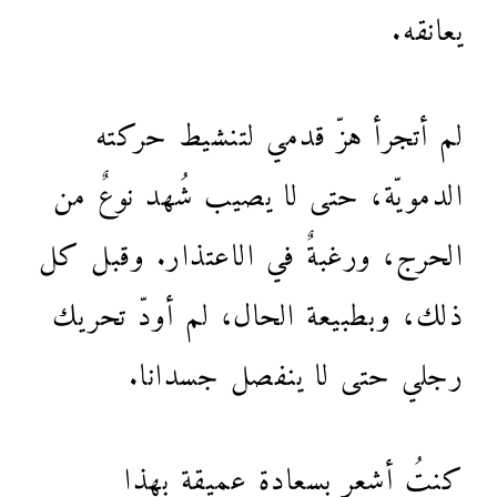
يعانقه.
لم أتجرأ هزّ قدمي لتنشيط حركته
الدمويّة، حتى لا يصيب شُهد نوعٌ من
الحرج، ورغبةٌ في الاعتذار. وقبل كل
ذلك، وبطبيعة الحال، لم أودّ تحريك
رجلي حتى لا ينفصل جسدانا.
كنتُ أشعر بسعادة عميقة بهذا