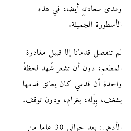
ومدى سعادتِهِ أيضا، في هذه
الأسطورة الجميلة.
لم تنفصل قدمانا إلا قبيل مغادرة
المطعم، دون أن تشعر شُهد لحظةً
واحدة أن قدمي كان يعانق قدمها
بشغف، بِوَله، بغرام، ودون توقف.
الأدهى: بعد حوالي 30 عاما من