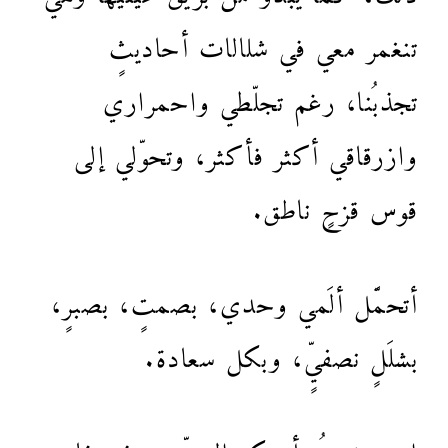
تنغمر معي في شلالات أحاديثٍ
تجذبُنا، رغم تجلّطي واحمراري
وازرقاقي أكثر فأكثر، وتحوّلي إلى
قوس قزحٍ ناطق.
أتحمَّل ألَمي وحدي، بصمتٍ، بصبرٍ،
بشلَلٍ نصفيٍّ، وبكل سعادة.
استحضرتُ أبوبكر الصدّيق، في غار