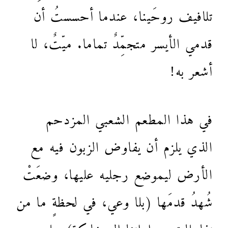
تلافيف روحَينا، عندما أحسستُ أن
قدمي الأيسر متجمِّدٌ تماما. ميّتٌ، لا
أشعر به!
في هذا المطعم الشعبي المزدحم
الذي يلزم أن يفاوض الزبون فيه مع
الأرض ليموضع رجليه عليها، وضعَتْ
شُهدُ قدمَها (بلا وعي، في لحظةٍ ما من
تفاعلات حواراتنا المتشابكة) على