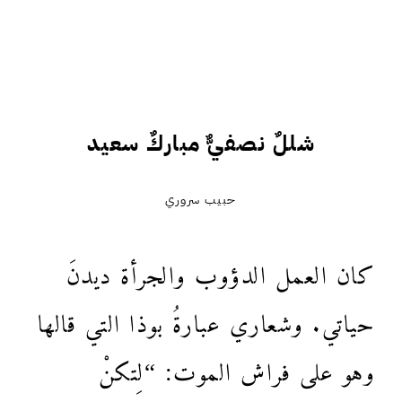
شللٌ نصفيٌّ مباركٌ سعيد
حبيب سروري
كان العمل الدؤوب والجرأة ديدنَ
حياتي. وشعاري عبارةُ بوذا التي قالها
وهو على فراش الموت: “لِتكنْ