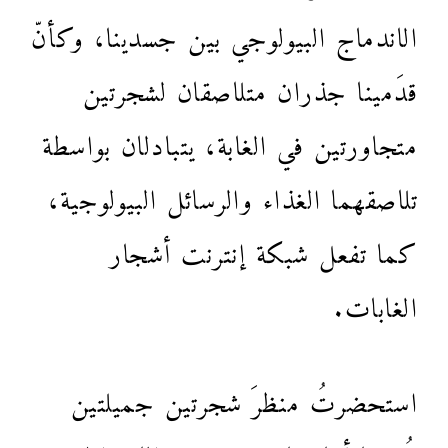
الاندماج البيولوجي بين جسدينا، وكأنّ
قدَمينا جذران متلاصقان لشجرتين
متجاورتين في الغابة، يتبادلان بواسطة
تلاصقهما الغذاء والرسائل البيولوجية،
كما تفعل شبكة إنترنت أشجار
الغابات.
استحضرتُ منظرَ شجرتين جميلتين