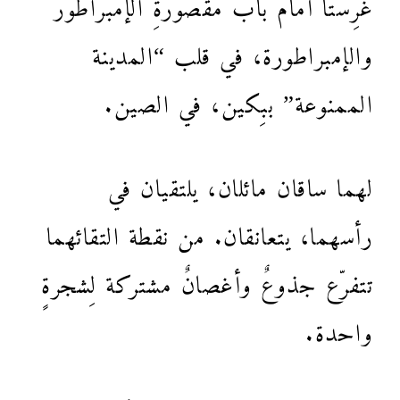
غُرِستا أمام باب مقصورةِ الإمبراطور
والإمبراطورة، في قلب “المدينة
الممنوعة” ببِكين، في الصين.
لهما ساقان مائلان، يلتقيان في
رأسهما، يتعانقان. من نقطة التقائهما
تتفرّع جذوعٌ وأغصانٌ مشتركة لِشجرةٍ
واحدة.