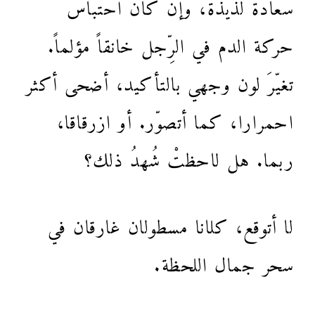
سعادةٌ لذيذة، وإن كان احتباس
حركة الدم في الرِّجل خانقاً مؤلماً.
تغيّرَ لون وجهي بالتأكيد، أضحى أكثر
احمرارا، كما أتصوّر. أو ازرقاقا،
ربما. هل لاحظتْ شُهدُ ذلك؟
لا أتوقع، كلانا مسطولان غارقان في
سحر جمال اللحظة.