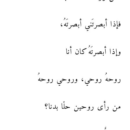
فإذا أبصرتَني أبصرتَهُ،
وإذا أبصرتَهُ كان أنا
روحهُ روحي، وروحي روحهُ
من رأى روحين حلّا بدنا؟