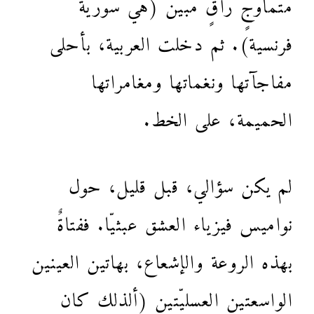
متماوجٍ راقٍ مبين (هي سوريّة
فرنسية). ثم دخلت العربية، بأحلى
مفاجآتها ونغماتها ومغامراتها
الحميمة، على الخط.
لم يكن سؤالي، قبل قليل، حول
نواميس فيزياء العشق عبثيّا. ففتاةٌ
بهذه الروعة والإشعاع، بهاتين العينين
الواسعتين العسليّتين (ألذلك كان