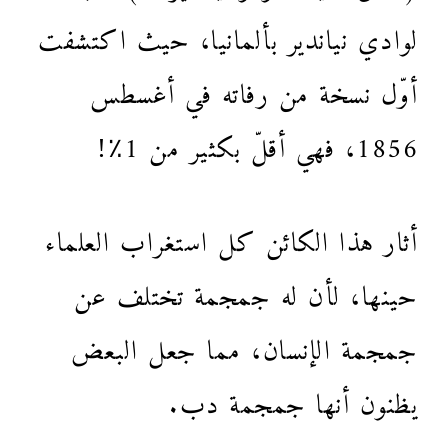
لوادي نياندير بألمانيا، حيث اكتشفت
أوّل نسخة من رفاته في أغسطس
1856، فهي أقلّ بكثير من 1٪!
أثار هذا الكائن كل استغراب العلماء
حينها، لأن له جمجمة تختلف عن
جمجمة الإنسان، مما جعل البعض
يظنون أنها جمجمة دب.