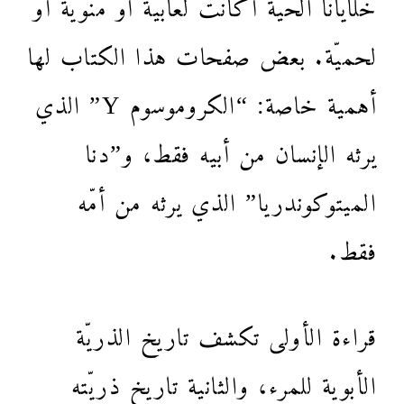
خلايانا الحية أكانت لُعابية أو منويّة أو
لحميّة. بعض صفحات هذا الكتاب لها
أهمية خاصة: “الكروموسوم Y” الذي
يرثه الإنسان من أبيه فقط، و”دنا
الميتوكوندريا” الذي يرثه من أمّه
فقط.
قراءة الأولى تكشف تاريخ الذريّة
الأبوية للمرء، والثانية تاريخ ذريّته