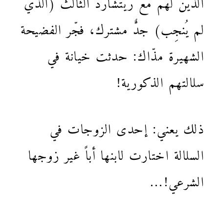
الذين لهم مع ريتشارد الثالث (الذي
لم يُنجِب) جدٌّ مشترك، فجّر الفضيحة
الشهيرة مذّاك: حدثت خيانة في
سلالتهم الذكورية!
ذلك يعني: إحدى الزوجات في
السلالة اختارت لابنها أباً غير زوجها
الشرعي!…