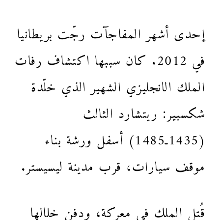
إحدى أشهر المفاجآت رجّت بريطانيا
في 2012. كان سببها اكتشاف رفات
الملك الانجليزي الشهير الذي خلّدة
شكسبير: ريتشارد الثالث
(1435ـ1485) أسفل ورشة بناء
موقف سيارات، قرب مدينة ليسيستر.
قُتل الملك في معركة، ودفن خلالها