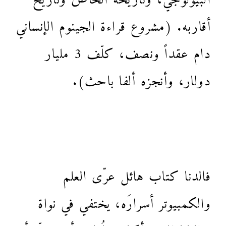
أقاربه. (مشروع قراءة الجينوم الإنساني
دام عقداً ونصف، كلّف 3 مليار
دولار، وأنجزه ألفا باحث).
فالدنا كتاب هائل عرّى العلم
والكمبيوتر أسرارَه، يختفي في نواة