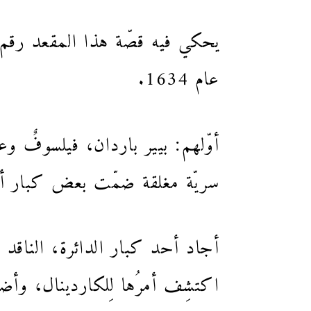
عام 1634.
أوّلهم: بيير باردان، فيلسوفٌ وعا
سريّة مغلقة ضمّت بعض كبار أد
أجاد أحد كبار الدائرة، الناقد و
اكتشِف أمرُها لِلكاردينال، و