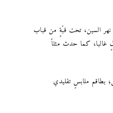
ى نهر السين، تحت قبّةٍ من قباب
لٍ غالبا، كما حدث مثلاً
ل؛ بطاقم ملابسٍ تقليدي