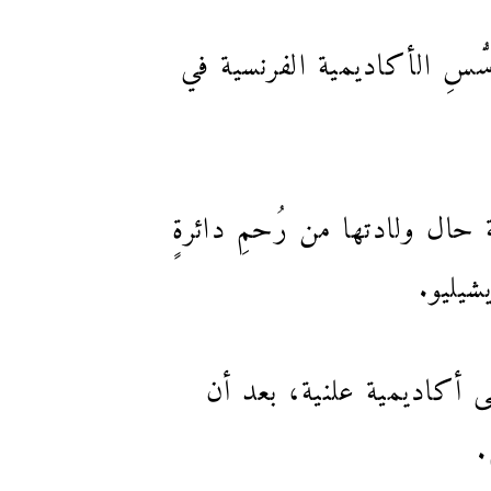
 جلس عليه 18 “خالداً”، منذ تأسُّسِ الأكاديمية الفرنسية في
 حال ولادتها من رُحمِ دائرةٍ
يليو.
لى أكاديمية علنية، بعد أن
.