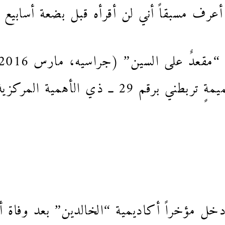
ف مسبقاً أني لن أقرأه قبل بضعة أسابيع 
“الدينية” فقط، ولكن لعلاقةٍ حميمةٍ تربطني ب
ل مؤخراً أكاديمية “الخالدين” بعد وفاة أ