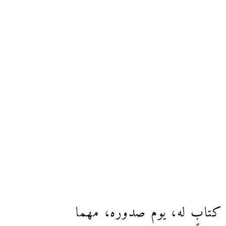
ي كتابٍ له، يوم صدوره، مهما