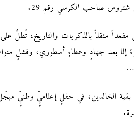
ي شتروس صاحب الكرسي رقم 29.
 مقعداً مثقلاً بالذكريات والتاريخ، تُطلُّ عل
رءُ إلا بعد جهادٍ وعطاءٍ أسطوري، وفشلٍ متوا
ر…
بقية الخالدين، في حفلٍ إعلاميٍّ وطنيٍّ مبجّ
ة.