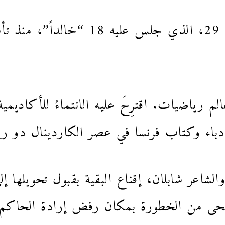
يحكي فيه قصّة هذا المقعد رقم 29، الذي
لم رياضيات. اقترِحَ عليه الانتماءُ للأكاديمية
باء وكتاب فرنسا في عصر الكاردينال دو ريش
الشاعر شابلان، إقناع البقية بقبول تحويلها إ
أضحى من الخطورة بمكان رفض إرادة الحاكم