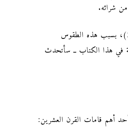
من شرائه.
لم يكن لهثي نحو كتابه الأخير: “مقعدٌ على السين” (جراسيه، مارس 2016)، بسبب هذه الطقوس
رقم 29 ــ ذي الأهمية المركزية في هذا الكتاب ــ سأتحدث
حد أهم قامات القرن العشرين: