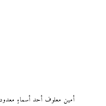
أمين معلوف أحد أسماءٍ معدودة ت