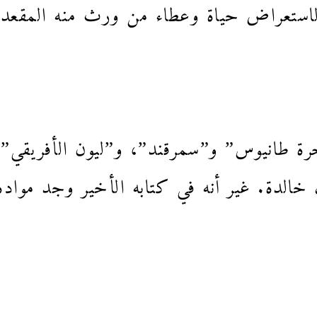
ساً لاستعراض حياة وعطاء من ورث منه المقعد.
ة طانيوس” و”سمرقند”، و”ليون الأفريقي” 
فٌ خالدة. غير أنه في كتابه الأخير وجد مواده 