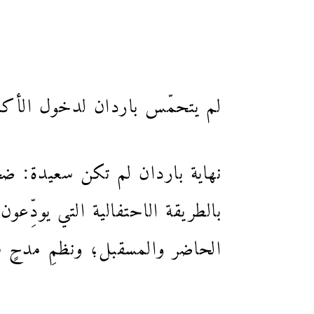
لم يتحمّس باردان لدخول الأكادي
نهاية باردان لم تكن سعيدة: ضحّ
بالطريقة الاحتفالية التي يودِّ
الحاضر والمسقبل؛ ونظمِ مدحٍ 