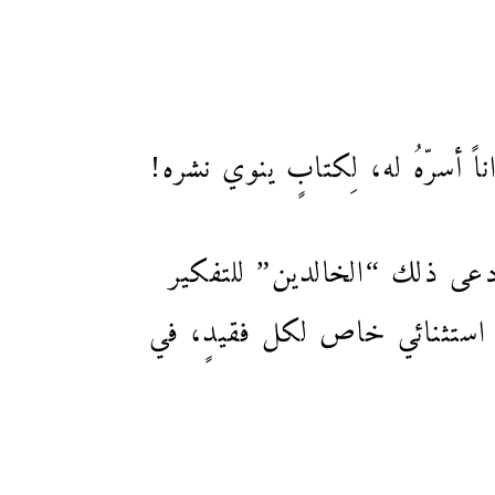
أسرّهُ له، لِكتابٍ ينوي نشره!
 دعى ذلك “الخالدين” للتفكير
فل استثنائي خاص لكل فقيدٍ، في