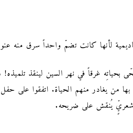
مية لأنها كانت تضمّ واحداً سرق منه عنواناً 
ى بحياتِه غرقاً في نهر السين لينقذ تلميذه!
عون بها من يغادر منهم الحياة. اتفقوا على ح
شعريٍّ يُنقش على ضريحه.