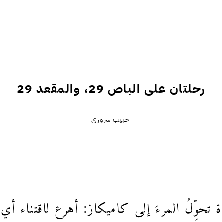
رحلتان على الباص 29، والمقعد 29
حبيب سروري
حوِّلُ المرءَ إلى كاميكاز: أهرع لاقتناء أ