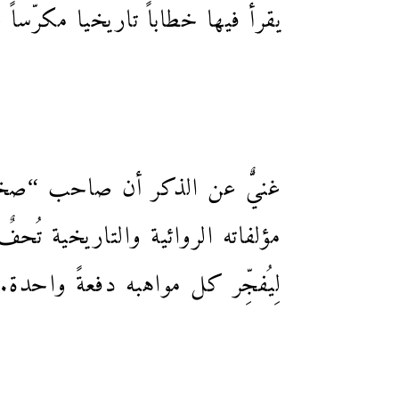
يقرأ فيها خطاباً تاريخيا مكرّ
غنيٌّ عن الذكر أن صاحب “صخر
مؤلفاته الروائية والتاريخية تُح
لِيُفجِّر كل مواهبه دفعةً واحدة.