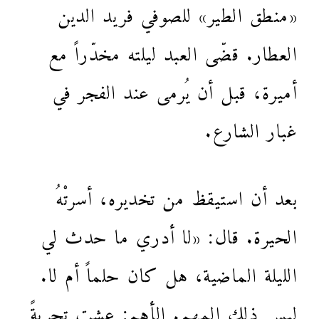
«منطق الطير» للصوفي فريد الدين
العطار. قضّى العبد ليلته مخدّراً مع
أميرة، قبل أن يُرمى عند الفجر في
غبار الشارع.
بعد أن استيقظ من تخديره، أسرتْهُ
الحيرة. قال: «لا أدري ما حدث لي
الليلة الماضية، هل كان حلماً أم لا.
ليس ذلك المهم. الأهم: عشت تجربةً