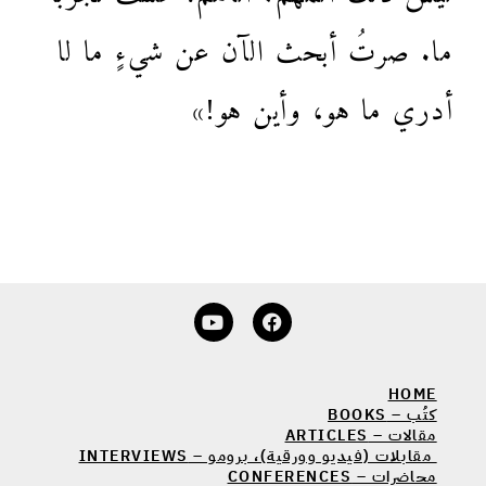
ما. صرتُ أبحث الآن عن شيءٍ ما لا
أدري ما هو، وأين هو!»
HOME
كتُب – BOOKS
مقالات – ARTICLES
مقابلات (فيديو وورقية)، برومو – INTERVIEWS
محاضرات – CONFERENCES