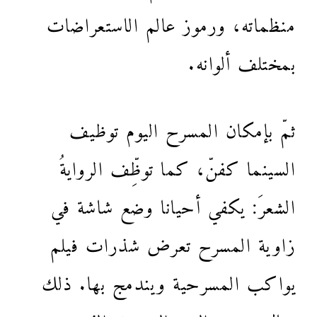
منظماته، ورموز عالم الاستعراضات
بمختلف ألوانه.
ثمّ بإمكان المسرح اليوم توظيف
السينما كفنّ، كما توظِّف الروايةُ
الشعرَ: يكفي أحيانا وضع شاشة في
زاوية المسرح تعرض شذرات فيلم
يواكب المسرحية ويندمج بها. ذلك
حال مسرح اليوم الحديث الذي