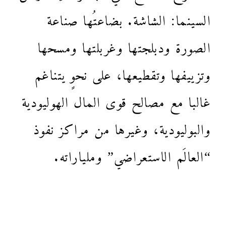
السينما: الشاشة. بضاعتُها صناعة
الصورة ودبلجتها وغربلتها ومسحها
وتزييفها وتقطيعها، على نحوٍ يتناغم
غالبا مع مصالح قوى المال الهوليودية
والبوليودية، وغيرها من مراكز نفوذ
“العالَم الاستعراضي” وملياراته.