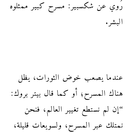
رُوي عن شكسبير: مسرح كبير ممثلوه
البشر.
عندما يصعب خوض الثورات، يظل
هناك المسرح؛ أو كما قال بيتر بروك:
“إن لم نستطع تغيير العالم، فنحن
نمتلك عبر المسرح، ولسويعات قليلة،