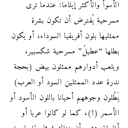
الأسوأ والأكثر إيلاما: عندما ترى
مسرحية يُفترض أن تكون بشرة
ممثليها بلون أفريقيا السوداء، أو يكون
بطلها “عطيلُ” مسرحية شكسبير،
ويلعب أدوارهم ممثلون بيض (بحجة
ندرة عدد الممثلين السود أو العرب)
يَطْلون وجوههم أحيانا باللون الأسود أو
الأسمر (!)، كما لو كانوا عربا أو
أفارقة، تشعر أن هناك شيئا مقلوبا، بل