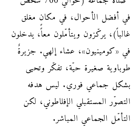
في أفضل الأحوال، في مكانٍ مغلق
غالباً)، يركّزون ويتأمّلون معاً، يدخلون
في «كومينيون»، عشاء إلهي. جزيرةٌ
طوباوية صغيرة حيّة، تفكّر وتحيى
بشكل جماعي فوري. ليس هدفه
التصوّر المستقبلي الإفلاطوني، لكن
التأمّل الجماعي المباشر.