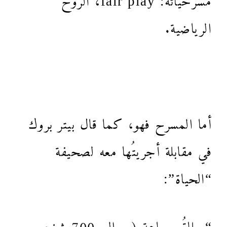
الرياضية.
أما المسرح فهو، كما قال بيتر بروك
في مقابلة أجريتُها معه لصحيفة
“الحياة”:
“صلاةُ جماعة (حوالي 700 شخص