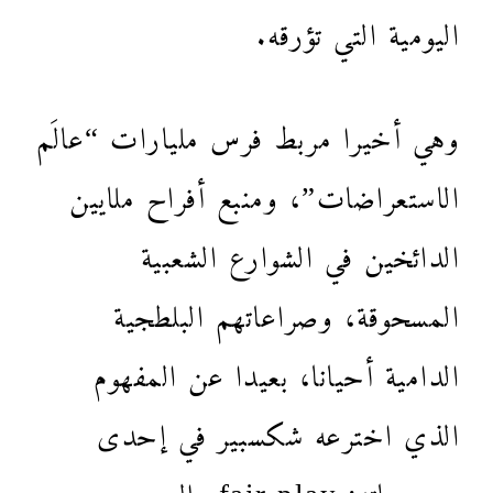
اليومية التي تؤرقه.
وهي أخيرا مربط فرس مليارات “عالَم
الاستعراضات”، ومنبع أفراح ملايين
الدائخين في الشوارع الشعبية
المسحوقة، وصراعاتهم البلطجية
الدامية أحيانا، بعيدا عن المفهوم
الذي اخترعه شكسبير في إحدى
مسرحياته: fair play، الروح