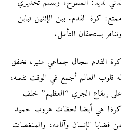
لدنيٌّ لذيذ: المسرح، وبلسم تخديريٌّ
ممتع: كرة القدم. بين الإثنين تباين
وتنافر يستحقان التأمل.
كرة القدم سجال جماعي مثير، تخفق
له قلوب العالم أجمع في الوقت نفسه،
على إيقاع الجري “العظيم” خلف
كرة! هي أيضا لحظات هروب حميد
من قضايا الإنسان وآلامه، والمنغصات