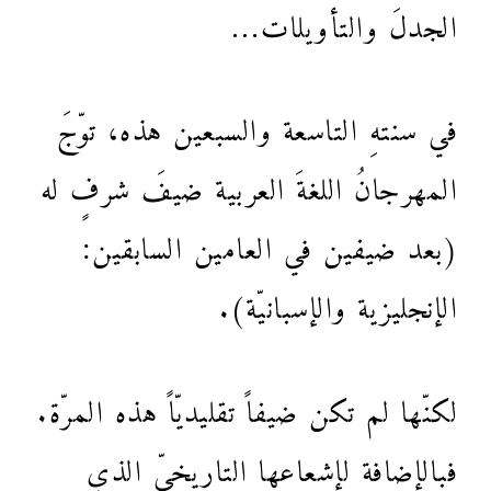
الجدلَ والتأويلات…
في سنتهِ التاسعة والسبعين هذه، توّجَ
المهرجانُ اللغةَ العربية ضيفَ شرفٍ له
(بعد ضيفين في العامين السابقين:
الإنجليزية والإسبانيّة).
لكنّها لم تكن ضيفاً تقليديّاً هذه المرّة.
فبالإضافة لإشعاعِها التاريخيّ الذي