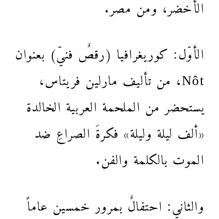
الأخضر، ومن مصر.
الأوّل: كوريغرافيا (رقصٌ فنيّ) بعنوان
Nôt، من تأليف مارلين فريتاس،
يستحضر من الملحمة العربية الخالدة
«ألف ليلة وليلة» فكرةَ الصراعِ ضد
الموت بالكلمة والفن.
والثاني: احتفالٌ بمرور خمسين عاماً