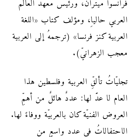
فرانسوا ميتران، ورئيس معهد العالم
العربي حالياِ، ومؤلف كتاب «اللغة
العربية كنز فرنسا» (ترجمهُ إلى العربية
معجب الزهرانيّ).
تجليّاتُ تألقِّ العربية وفلسطين هذا
العام لا عدَّ لها: عددٌ هائلٌ من أهمِّ
العروض الفنيّة كان بالعربيّة ووفاءً لها.
الاحتفالاتُ في عددٍ واسعٍ من