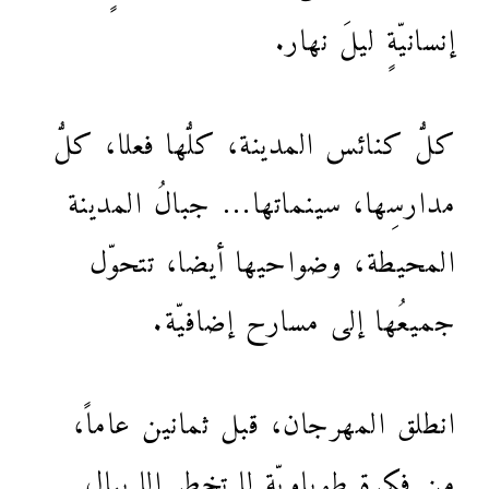
إنسانيّةٍ ليلَ نهار.
كلُّ كنائس المدينة، كلُّها فعلا، كلُّ
مدارسِها، سينماتها… جبالُ المدينة
المحيطة، وضواحيها أيضا، تتحوّل
جميعُها إلى مسارح إضافيّة.
انطلق المهرجان، قبل ثمانين عاماً،
من فكرةٍ طوباويّةٍ لا تخطر إلا ببال