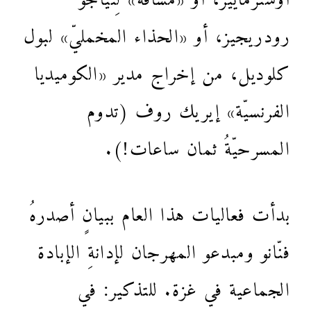
رودريجيز، أو «الحذاء المخمليّ» لبول
كلوديل، من إخراج مدير «الكوميديا
الفرنسيّة» إيريك روف (تدوم
المسرحيّةُ ثمان ساعات!).
بدأت فعاليات هذا العام ببيانٍ أصدرهُ
فنّانو ومبدعو المهرجان لإدانةِ الإبادة
الجماعية في غزة. للتذكير: في