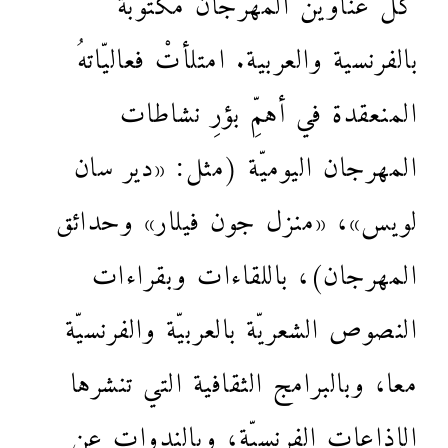
بالفرنسية والعربية. امتلأتْ فعاليّاتهُ
المنعقدة في أهمِّ بؤرِ نشاطات
المهرجان اليوميّة (مثل: «دير سان
لويس»، «منزل جون فيلار» وحدائق
المهرجان)، باللقاءات وبقراءات
النصوص الشعريّة بالعربيّة والفرنسيّة
معا، وبالبرامج الثقافية التي تنشرها
الإذاعات الفرنسيّة، وبالندوات عن