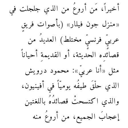
أخيراً، مَن أروعُ من الذي جلجلت في
«منزل جون فيلار» (بأصوات فريقٍ
عربيٍّ فرنسيٍّ مختلط) العديدُ من
قصائدِه الحديثة، أو القديمةِ أحياناً
مثل «أنا عربيّ»: محمود درويش
الذي حلّقَ طيفُه يوميّاً في أفينيون،
والذي اكتسحتْ قصائدُهُ باللغتين
إعجابَ الجميع، من أروعُ منه