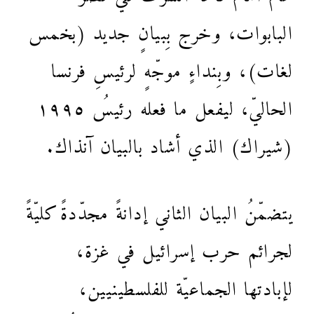
البابوات، وخرج بِبيانٍ جديد (بخمس
لغات)، وبِنداءٍ موجّهٍ لرئيسِ فرنسا
الحاليّ، ليفعل ما فعله رئيسُ ١٩٩٥
(شيراك) الذي أشاد بالبيان آنذاك.
يتضمّنُ البيان الثاني إدانةً مجدّدةً كليّةً
لجرائم حرب إسرائيل في غزة،
لإبادتها الجماعيّة للفلسطينيين،