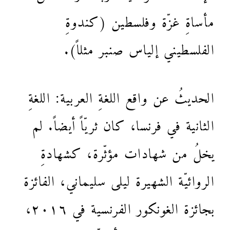
مأساةِ غزّة وفلسطين (كندوةِ
الفلسطيني إلياس صنبر مثلاً).
الحديثُ عن واقع اللغةِ العربية: اللغةِ
الثانية في فرنسا، كان ثريّاً أيضاً. لم
يخلُ من شهادات مؤثّرة، كشهادةِ
الروائيّة الشهيرة ليلى سليماني، الفائزة
بجائزة الغونكور الفرنسية في ٢٠١٦،