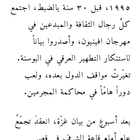
١٩٩٥، قبل ٣٠ سنة بالضبط، اجتمع
كلُّ رجال الثقافة والمبدعين في
مهرجان افينيون، وأصدروا بياناً
لاستنكار التطهير العرقي في البوسنة.
تغيّرتْ مواقف الدول بعده، ولعب
دوراً هامّاً في محاكمة المجرمين.
بعد أسبوعٍ من بيان غزّة، انعقدَ تجمّعٌ
عام أمام قاعة الشرف في قصر