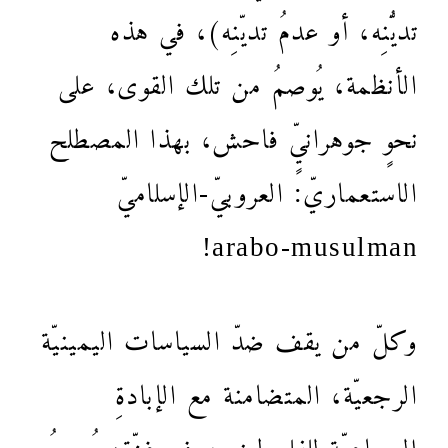
تديُّنِه، أو عدمُ تديّنِه)، في هذه
الأنظمة، يُوصمُ من تلك القوى، على
نحوٍ جوهرانيٍّ فاحش، بهذا المصطلح
الاستعماريّ: العروبيّ-الإسلاميّ
arabo-musulman!
وكلّ من يقف ضدّ السياسات اليمينيّة
الرجعيّة، المتضامنة مع الإبادةِ
الجماعيّة للفلسطينيين في غزّة، يُوصمُ