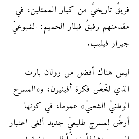
فريقٌ تاريخيٌّ من كبار الممثلين، في
مقدمتهم رفيقُ فيلار الحميم: الشيوعيّ
جيرار فيليب.
ليس هناك أفضل من رولان بارت
الذي لخّصَ فكرة أفينيون، و«المسرح
الوطنيّ الشعبيّ» عموما، في كونها
أرضٌ لِمسرحٍ طليعيٍّ جديد ألغى اعتبار
المسرح نشاطاً خاصّاً للبرجوازية في