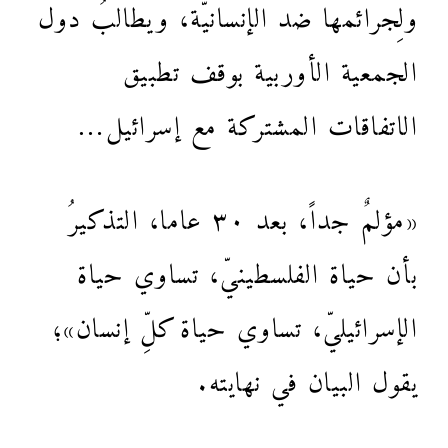
ولِجرائمها ضد الإنسانيّة، ويطالبُ دول
الجمعية الأوربية بوقف تطبيق
الاتفاقات المشتركة مع إسرائيل…
«مؤلمٌ جداً، بعد ٣٠ عاما، التذكيرُ
بأن حياة الفلسطينيّ، تساوي حياة
الإسرائيليّ، تساوي حياة كلِّ إنسان»؛
يقول البيان في نهايته.