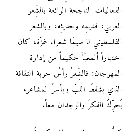
الفعاليات الناجحة الرائعة بالشِّعر
العربي، قديمِه وحديثِه، وبالشعر
الفلسطيني لا سيمّا شعراء غزّة، كان
اختياراً ألمعيّاً حكيماً من إدارة
المهرجان: فالشِّعرُ رأسُ حربة الثقافة
الذي يشفطُ اللبَّ ويأسرُ المشاعر،
يُحرِّكُ الفكرَ والوجدان معاً.
كلُّ عناوين المهرجان مكتوبةٌ