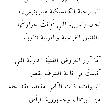
المسرحية الكلاسيكية «بيرينيس»،
لجان راسين، التي نُطِقتْ حواراتُها
باللغتين الفرنسية والعربية تناوباً.
أمّا أبرز العروض الفنيّة الدوليّة التي
أقيمتْ في قاعة الشرف بِقصر
البابوات، ذات الألفي مقعد، فقد جاء
من البرتغال وجمهورية الرأس