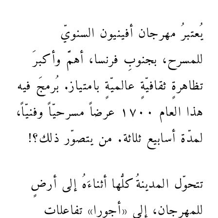
يُعتبرُ مهرجان أفينيون السنويّ
للمسرح، بجنوبِ فرنسا، أهمَّ وأكبرَ
تظاهرةٍ ثقافيّةٍ عالميّةٍ بامتياز. بُرمجَ فيه
هذا العام ١٧٠٠ عرضاً مسرحيّاً وفنيّاً،
لمدّة أسابيع ثلاثة. من يتصوّر ذلك؟!
تتحوّل المدينةُ كلُّها أثناءَهُ إلى أرضٍ
للمهرجان، إلى «أجورا» تفاعلاتٍ