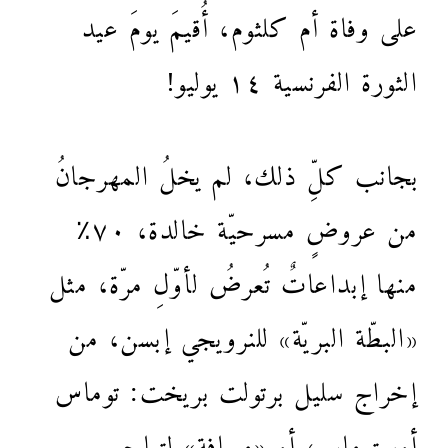
على وفاة أم كلثوم، أُقيمَ يومَ عيد
الثورة الفرنسية ١٤ يوليو!
بجانب كلِّ ذلك، لم يخلُ المهرجانُ
من عروضٍ مسرحيّة خالدة، ٧٠٪
منها إبداعاتٌ تُعرضُ لأوّلِ مرّة، مثل
«البطّة البريّة» للنرويجي إبسن، من
إخراج سليل برتولت بريخت: توماس
أوسترمايير، أو «مسافة» لِتياجو