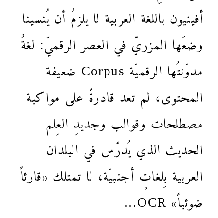
أفينيون باللغة العربية لا يلزمُ أن يُنسينا
وضعَها المزريّ في العصر الرقميّ: لغةٌ
مدوّنتُها الرقميّة Corpus ضعيفة
المحتوى، لم تعد قادرةً على مواكبة
مصطلحات وقوالب وجديدِ العِلم
الحديث الذي يُدرَّس في البلدان
العربية بِلغاتٍ أجنبيّة، لا تمتلك «قارئاً
ضوئياً» OCR…