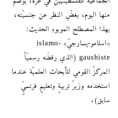
منها اليوم، بغضِّ النظر عن جنسيّته،
بهذا المصطلح الموبوءِ الحديث:
«اسلامو-يسارجيّ» islamo-
gaushiste (الذي رفضَه رسميّاً
المركزُ القومي للأبحاث العلميّة عندما
استخدمه وزيرُ تربيةٍ وتعليمٍ فرنسيٍّ
سابق).