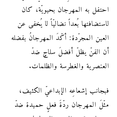
احتفل به المهرجان بحيويّة، كان
لاستضافتها بُعداً نضاليّاً لا يُخفى عن
العين المجرّدة: أكّدَ المهرجانُ بفضله
أن الفنّ يظلّ أفضلَ سلاحٍٍٍ ضدّ
العنصرية والغطرسة والظلمات.
فبجانب إشعاعِه الإبداعيّ الكثيف،
مثّلَ المهرجان ردّةَ فعلٍ حميدة ضدّ
هجمات قوى اليمينِ المتطرفِ