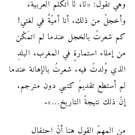
وهي تقول: «لا، لا أتكلّم العربية،
وأخجلُ من ذلك. أنا أميّةٌ في لغتي!
كم شعرتُ بالخجل عندما لم اتمَكّن
من إملاء استمارةٍ في المغرب، البلدِ
الذي وُلدتُ فيه. شعرتُ بالإهانة عندما
لم أستطع تقديمَ كتبي دون مترجم.
إنّ ذلك نتيجةُ التاريخ…».
من المهمِّ القول هنا أنّ احتفال