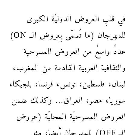
في قلبِ العروض الدوليّة الكبرى
للمهرجان (ما تُسمّى بِعروض الــ ON)
عددٌ واسعٌ من العروض المسرحية
والثقافية العربية القادمة من المغرب،
لبنان، فلسطين، تونس، فرنسا، بلجيكا،
سوريا، مصر، العراق… وكذلك ضمن
العروض المسرحيّة المحليّة (عروض
الــ OFF) للمهرجان أيضا، مثل