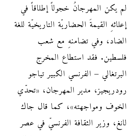
لم يكن المهرجانُ خجولاً إطلاقاً في
إعلائهِ القيمةَ الحضاريّة التاريخيّة للغة
الضاد، وفي تضامنهِ مع شعب
فلسطين. فقد استطاع المخرج
البرتغالي – الفرنسي الكبير تياجو
رودريجيز، مدير المهرجان، «تحدّي
الخوف ومواجهته»، كما قال جاك
لانغ، وزير الثقافة الفرنسيّ في عصر