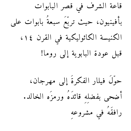
قاعة الشرف في قصر البابوات
بأفينيون، حيث تربّعَ سبعةُ بابوات على
الكنيسة الكاثوليكية في القرن ١٤،
قبل عودة البابوية إلى روما!
حوّلَ فيلار الفكرةَ إلى مهرجان،
أضحى بفضلِهِ قائدَهُ ورمزَه الخالد.
رافقَهُ في مشروعهِ