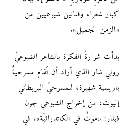
كبار شعراء وفنانين شيوعيين من
«الزمن الجميل».
بدأت شرارةُ الفكرة بالشاعر الشيوعيّ
روني شار الذي أراد أن تُقام مسرحيةٌ
باريسية شهيرة، للمسرحيّ البريطاني
إليوت، من إخراج الشيوعي جون
فيلار: «موتٌ في الكاتدرائيّة»، في