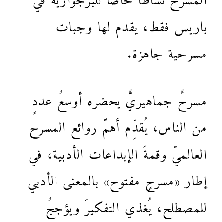
باريس فقط، يقدم لها وجبات
مسرحية جاهزة.
مسرحٌ جماهيريٌّ يحضره أوسعُ عددٍ
من الناس، يُقدِّم أهمَّ روائع المسرح
العالميّ وقمةَ الإبداعات الأدبية، في
إطار «مسرحٍ مفتوح» بالمعنى الأدبي
للمصطلح، يُغذي التفكيرَ ويؤججُ