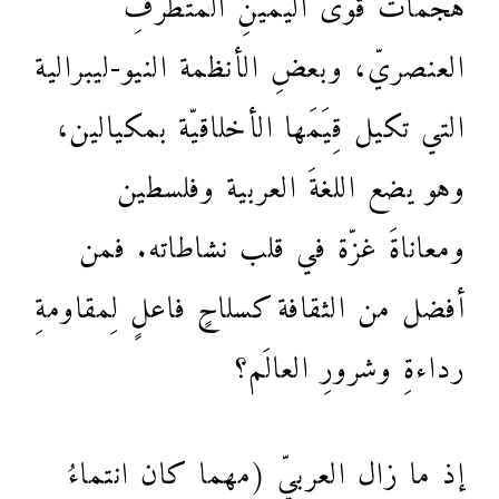
العنصريّ، وبعضِ الأنظمة النيو-ليبرالية
التي تكيل قِيَمَها الأخلاقيّة بمكيالين،
وهو يضع اللغةَ العربية وفلسطين
ومعاناةَ غزّة في قلب نشاطاته. فمن
أفضل من الثقافة كسلاحٍ فاعلٍ لِمقاومةِ
رداءةِ وشرورِ العالَم؟
إذ ما زال العربيّ (مهما كان انتماءُ