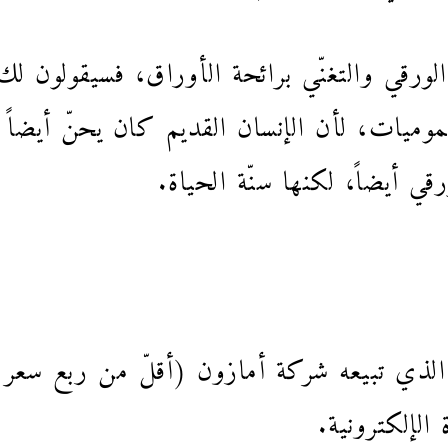
لورقي والتغنّي برائحة الأوراق، فسيقولون لك 
ميات، لأن الإنسان القديم كان يحنّ أيضاً ل
ي أيضاً، لكنها سنّة الحياة.
لذي تبيعه شركة أمازون (أقلّ من ربع سعر ا
الإلكترونية.