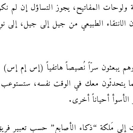
اثة ولوحات المفاتيح، يجوز التساؤل إن لم نك
 الانتقاء الطبيعي من جيل إلى جيل، إلى نوع
م يبعثون سرّاً نُصيصاً هاتفياً (إس إم إس)
 يتحدثّون معك في الوقت نفسه، ستستوعب أن
 الأسوأ أحياناً أخرى.
ت إلى مَلكة “ذكاء الأصابع” حسب تعبير ف