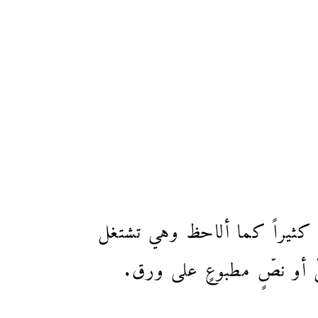
أ كثيراً كما ألاحظ وهي تشتغل