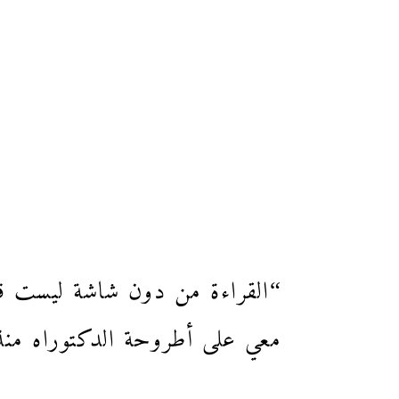
“القراءة من دون شاشة ليست قرا
معي على أطروحة الدكتوراه منذ 3 سنوات، لكنها لا تطيق قراءة كتابٍ ورقيٍّ أو نصٍّ مطبوعٍ على