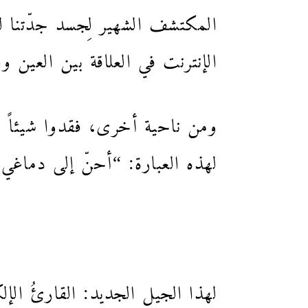
المكتشف الشهير لِجسد جدّتنا ل
الإنترنت في العلاقة بين العين 
ومن ناحية أخرى، فقدوا شيئاً م
لهذه العبارة: “أحنّ إلى دماغي 
لهذا الجيل الجديد: القارئُ الإل