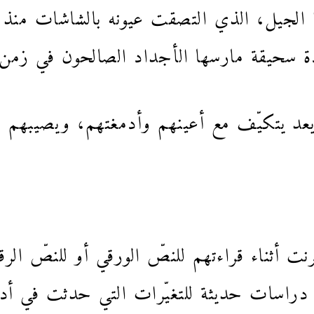
 هذا الجيل، الذي التصقت عيونه بالشاشات م
ة سحيقة مارسها الأجداد الصالحون في زمن 
لم يعد يتكيّف مع أعينهم وأدمغتهم، ويصيبهم
نت أثناء قراءتهم للنصّ الورقي أو للنصّ الر
عد دراسات حديثة للتغيّرات التي حدثت في أ