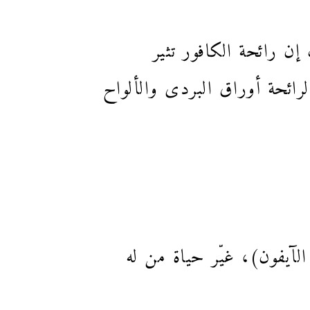
إن رائحة الكافور تثير
رائحة أوراق البردى والألواح
لآيفون)، غيّر حياة من له