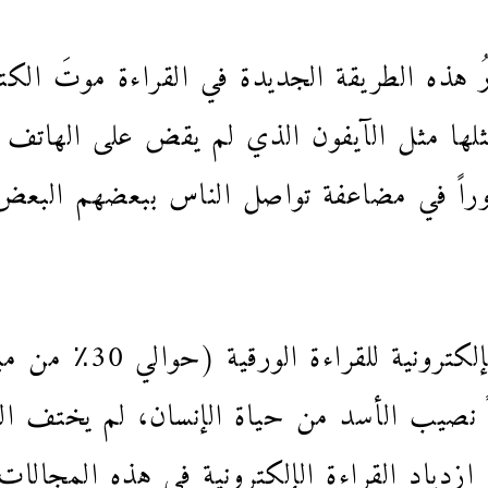
هارُ هذه الطريقة الجديدة في القراءة موتَ ا
مثلها مثل الآيفون الذي لم يقض على الهاتف
راً في مضاعفة تواصل الناس ببعضهم البعض
كذلك، رغم اكتساحِ القرا
اً نصيب الأسد من حياة الإنسان، لم يختف ال
زدياد القراءة الإلكترونية في هذه المجالات