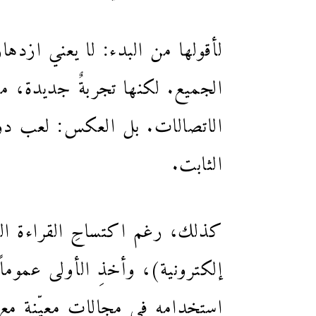
لأقولها من البدء: لا يعني ازد
الجميع. لكنها تجربةٌ جديدة، 
الاتصالات. بل العكس: لعب دو
الثابت.
إلكترونية)، وأخذِ الأولى عموم
استخدامه في مجالات معيّنة مع ا