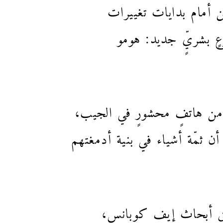
ن أمام بدايات تغييرات
ٍ بشريٍّ جديد: هومو
 من هاتفٍ محشورٍ في الجيب،
 ثمّة أشياء في بنية أدمغتهم
ريق أبحاث إيف كوبانس،