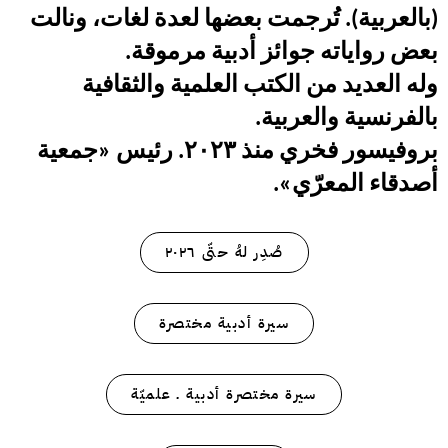
(بالعربية). تُرجمت بعضها لعدة لغات، ونالت
بعض رواياته جوائز أدبية مرموقة
.
وله العديد من الكتب العلمية والثقافية
بالفرنسية والعربية.
بروفيسور فخري منذ ٢٠٢٣
.
رئيس «جمعية
أصدقاء المعرّي».
صُدِر لهُ حتّى ٢٠٢٦
سيرة أدبية مختصرة
سيرة مختصرة أدبية ـ علميّة